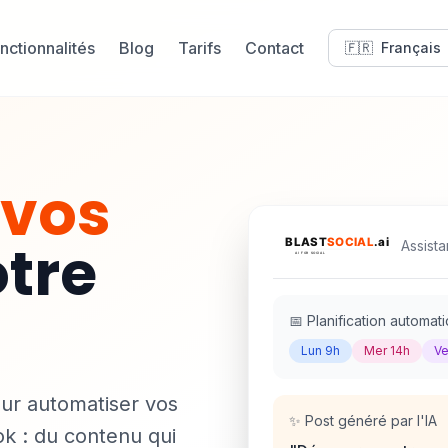
nctionnalités
Blog
Tarifs
Contact
🇫🇷
Français
 vos
tre
Assista
📅 Planification automat
Lun 9h
Mer 14h
Ve
ur automatiser vos
✨ Post généré par l'IA
ok : du contenu qui