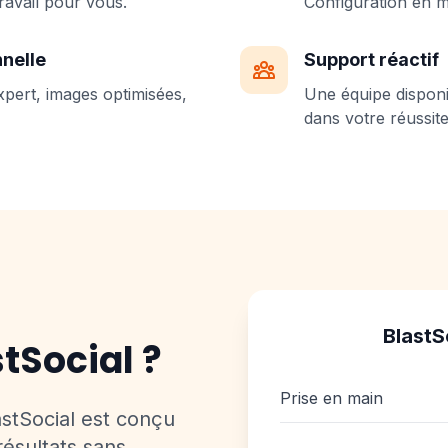
travail pour vous.
Configuration en m
nnelle
Support réactif
xpert, images optimisées,
Une équipe dispon
dans votre réussite
BlastS
tSocial ?
Prise en main
astSocial est conçu
résultats sans