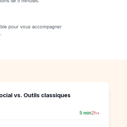
oins de 5 minutes.
ible pour vous accompagner
.
ocial vs. Outils classiques
5 min
2h+