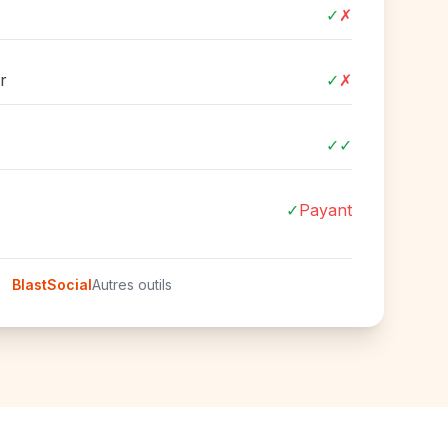
✓
✗
r
✓
✗
✓
✓
✓
Payant
BlastSocial
Autres outils