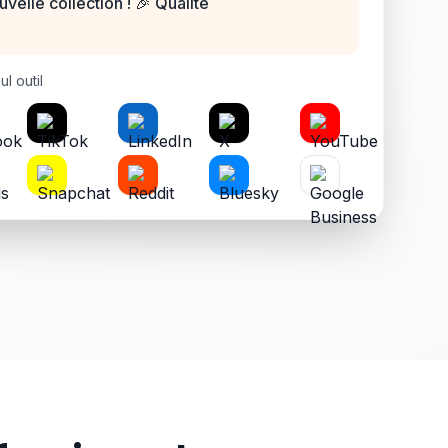
elle collection ! 🎉 Qualité
l outil