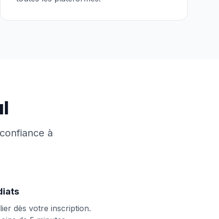
l
confiance à
diats
r dès votre inscription.